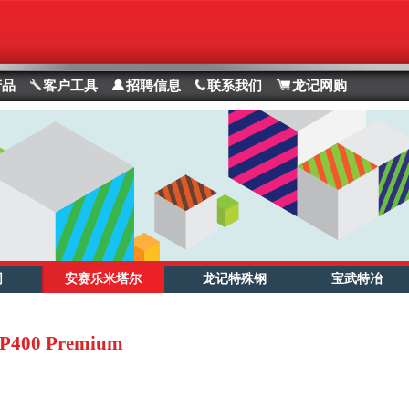
产品
客户工具
招聘信息
联系我们
龙记网购
同
安赛乐米塔尔
龙记特殊钢
宝武特冶
P400 Premium