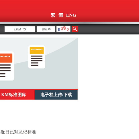
繁
简
ENG
LKM标准图库
电子档上传/下载
件近日已对龙记标准