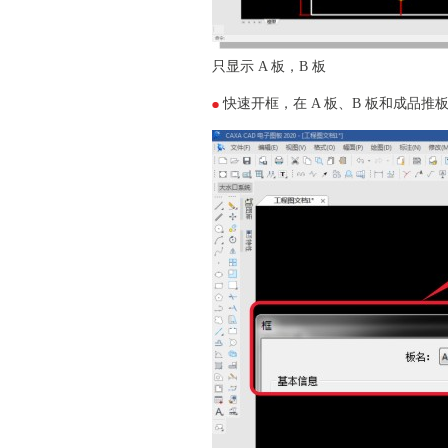
只显示 A 板，B 板
快速开框，在 A 板、B 板和成品